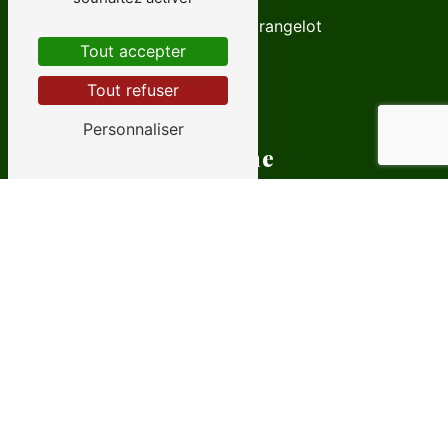
19 Rue de la Grangelot
71250 Cluny
Tout accepter
Tout refuser
Personnaliser
Téléphone
03 85 59 30 85
E-mail
contact@tendance-nature-71.fr