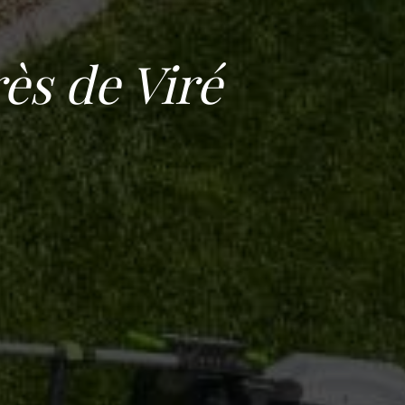
s de Viré